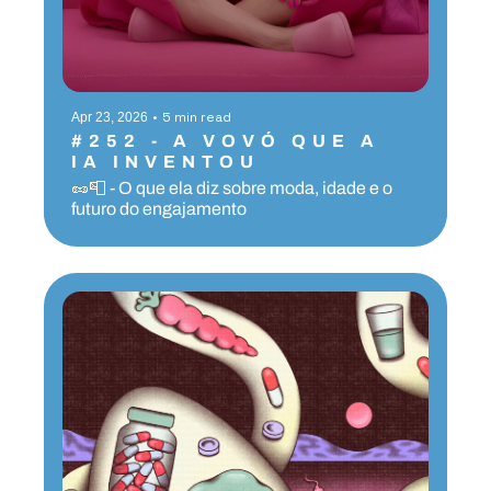
•
5 min read
Apr 23, 2026
#252 - A VOVÓ QUE A 
IA INVENTOU
🥜📮 - O que ela diz sobre moda, idade e o 
futuro do engajamento