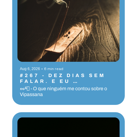
•
6 min read
Aug 6, 2026
#267 - DEZ DIAS SEM 
FALAR. E EU 
SOBREVIVI.
🥜📮 - O que ninguém me contou sobre o 
Vipassana