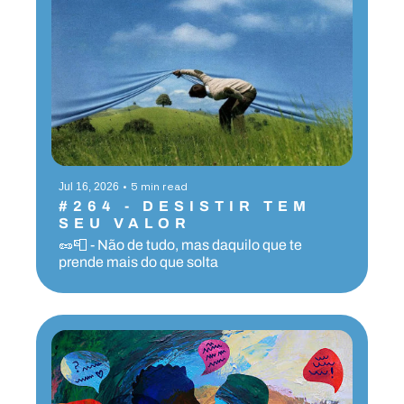
•
5 min read
Jul 16, 2026
#264 - DESISTIR TEM 
SEU VALOR
🥜📮 - Não de tudo, mas daquilo que te 
prende mais do que solta 