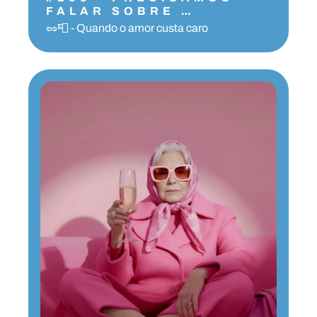
FALAR SOBRE 
INFIDELIDADE 
🥜📮 - Quando o amor custa caro
FINANCEIRA