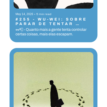
•
5 min read
May 14, 2026
#255 - WU-WEI: SOBRE 
PARAR DE TENTAR 
TANTO
🥜📮 - Quanto mais a gente tenta controlar 
certas coisas, mais elas escapam.