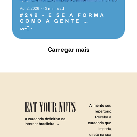
•
12 min read
Apr 2, 2026
#249 - E SE A FORMA 
COMO A GENTE 
ENTENDE TRABALHO, 
🥜📮 - 
DESCANSO E 
PRODUTIVIDADE 
ESTIVER INVERTIDA?
Carregar mais
Alimente seu 
repertório.
Receba a 
A curadoria definitiva da 
curadoria que 
internet brasileira 
importa,
para quem valoriza o 
repertório.
direto na sua 